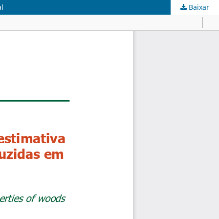
al
Baixar