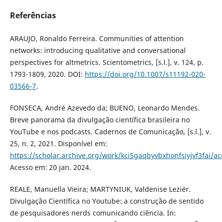
Referências
ARAUJO, Ronaldo Ferreira. Communities of attention
networks: introducing qualitative and conversational
perspectives for altmetrics. Scientometrics, [s.l.], v. 124, p.
1793-1809, 2020. DOI:
https://doi.org/10.1007/s11192-020-
03566-7
.
FONSECA, André Azevedo da; BUENO, Leonardo Mendes.
Breve panorama da divulgação científica brasileira no
YouTube e nos podcasts. Cadernos de Comunicação, [s.l.], v.
25, n. 2, 2021. Disponível em:
https://scholar.archive.org/work/kci5gaqbyvbxhonfsiyjvf3fai/
Acesso em: 20 jan. 2024.
REALE, Manuella Vieira; MARTYNIUK, Valdenise Leziér.
Divulgação Científica no Youtube: a construção de sentido
de pesquisadores nerds comunicando ciência. In: