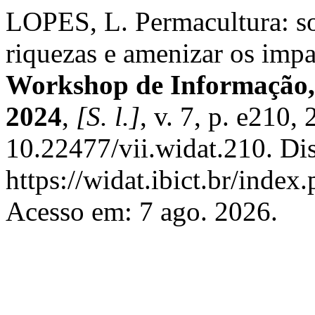
LOPES, L. Permacultura: so
riquezas e amenizar os imp
Workshop de Informação,
2024
,
[S. l.]
, v. 7, p. e210,
10.22477/vii.widat.210. Di
https://widat.ibict.br/inde
Acesso em: 7 ago. 2026.